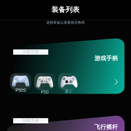
装备列表
选择装备以查看相关教程
加载失败
游戏手柄
P50S
承影
P50
加载失败
飞行摇杆